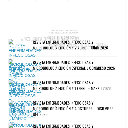
- ENTRADA ANTERIOR
SIGUIENTE ENTRADA -
VOLUMEN 35 NO. 2 (ABR-JUN)
«
REVISTA ENFERMEDADES INFECCIOSAS Y
VOLUMEN 35 NO. 4 (OCT-DIC)
»
MICROBIOLOGÍA EDICIÓN # 2 ABRIL – JUNIO 2026
REVISTA ENFERMEDADES INFECCIOSAS Y
MICROBIOLOGIA EDICIÓN ESPECIAL L CONGRESO 2026
REVISTA ENFERMEDADES INFECCIOSAS Y
MICROBIOLOGÍA EDICIÓN # 1 ENERO – MARZO 2026
REVISTA ENFERMEDADES INFECCIOSAS Y
MICROBIOLOGÍA EDICIÓN # 4 OCTUBRE – DICIEMBRE
DEL 2025
REVISTA ENFERMEDADES INFECCIOSAS Y