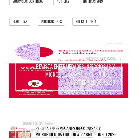
EDUCACIÓN CONTINUA
NOTICIAS
NOTICIAS 2019
1
37
5
PLANTILLAS
PUBLICACIONES
SIN CATEGORÍA
1
66
6
- ENTRADA ANTERIOR
REVISTA ENFERMEDADES INFECCIOSAS Y
«
MICROBIOLOGÍA EDICIÓN 3 JULIO –
SEPTIEMBRE DEL 2025
SIGUIENTE ENTRADA -
REVISTA ENFERMEDADES INFECCIOSAS Y
REVISTA ENFERMEDADES INFECCIOSAS Y
MICROBIOLOGÍA EDICIÓN # 2 ABRIL – JUNIO 2026