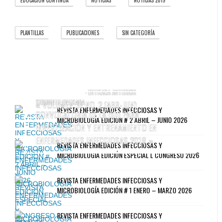
EDUCACIÓN CONTINUA
NOTICIAS
NOTICIAS 2019
PLANTILLAS
PUBLICACIONES
SIN CATEGORÍA
1
66
6
- ENTRADA ANTERIOR
SIGUIENTE ENTRADA -
VOLUMEN 37 NO. 2 (ABR-JUN)
«
REVISTA ENFERMEDADES INFECCIOSAS Y
CONVOCATORIA DE LA ISID PARA
MICROBIOLOGÍA EDICIÓN # 2 ABRIL – JUNIO 2026
INVESTIGACIÓN Y ENTRENAMIENTO EN
ENFERMEDADES INFECCIOSAS 2018
»
REVISTA ENFERMEDADES INFECCIOSAS Y
MICROBIOLOGIA EDICIÓN ESPECIAL L CONGRESO 2026
REVISTA ENFERMEDADES INFECCIOSAS Y
MICROBIOLOGÍA EDICIÓN # 1 ENERO – MARZO 2026
REVISTA ENFERMEDADES INFECCIOSAS Y