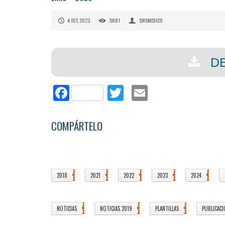
4 OCT, 2023
5081
SWSMEXICO
D
Facebook
Twitter
Email
COMPÁRTELO
2018
2021
2022
2023
2024
4
5
5
1
3
NOTICIAS
NOTICIAS 2019
PLANTILLAS
PUBLICACI
37
5
1