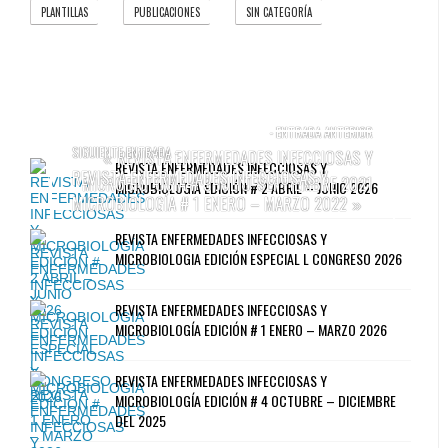
PLANTILLAS
PUBLICACIONES
SIN CATEGORÍA
1
66
6
- ENTRADA ANTERIOR
SIGUIENTE ENTRADA -
REVISTA ENFERMEDADES INFECCIOSAS Y
«
REVISTA ENFERMEDADES INFECCIOSAS Y
REVISTA ENFERMEDADES INFECCIOSAS Y
MICROBIOLOGÍA # 3 JULIO-SEPTIEMBRE 2021
MICROBIOLOGÍA EDICIÓN # 2 ABRIL – JUNIO 2026
MICROBIOLOGÍA # 1 ENERO – MARZO 2022
»
REVISTA ENFERMEDADES INFECCIOSAS Y
MICROBIOLOGIA EDICIÓN ESPECIAL L CONGRESO 2026
REVISTA ENFERMEDADES INFECCIOSAS Y
MICROBIOLOGÍA EDICIÓN # 1 ENERO – MARZO 2026
REVISTA ENFERMEDADES INFECCIOSAS Y
MICROBIOLOGÍA EDICIÓN # 4 OCTUBRE – DICIEMBRE
DEL 2025